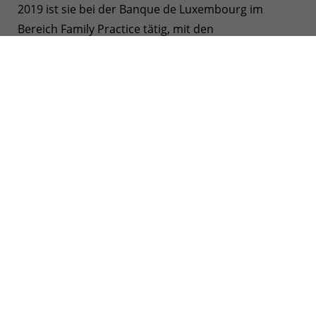
2019 ist sie bei der Banque de Luxembourg im
Bereich Family Practice tätig, mit den
Schwerpunktthemen Weitergabe, Next Gen und
Philanthropie. Besonders der Austausch mit
Familien macht ihr großen Spaß, da sie ihnen durch
ihre Begleitung besonders eng zur Seite stehen
kann. Inspiration findet sie in den Momente mit der
jungen Generation im Rahmen der Next Gen
Programme. Wie sie selber sagt, laden die
Begegnungen mit den jüngeren Generationen sie
jedes Mal mit neuer Energie auf und motivieren sie
ihre Aktivitäten immer weiterzuentwickeln.