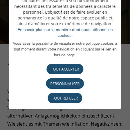
similaires nécessaires à son fonctionnement
nécessitant des traitements de données à caractère
personnel. L’objectif est de faire évoluer en
permanence la qualité de notre espace public et
ainsi d’améliorer votre expérience de navigation.
En savoir plus sur la manière dont nous utilisons les
cookies.
Vous avez la possibilité de visualiser notre politique cookies à
tout moment durant votre navigation en cliquant sur le lien en
bas de page.
Die Pandemie hat vieles verändert.
TOUT ACCEPTER
PERSONNALISER
Wie gestaltet sich die aktuelle Marktsituation und
TOUT REFUSER
welche Auswirkungen hat sie auf Ihre persönlichen
Vermögensentscheidungen? Wie sind die
alternativen Anlagemöglichkeiten einzuschätzen?
Wie sieht es mit Themen wie Inflation, Negativzinsen,