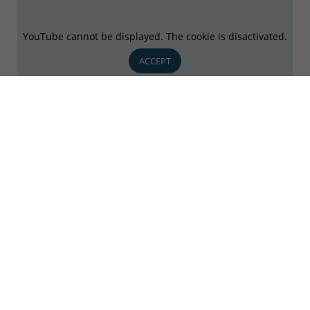
YouTube cannot be displayed. The cookie is disactivated.
ACCEPT
Sie wünschen weitere Informationen zur
Bedeutung einer Unternehmensbewertung
oder möchten mehr über die Begleitung
der Banque de Luxembourg erfahren?
Kontaktieren Sie uns!