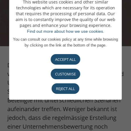
This website uses cookies and other similar
technologies which are necessary for its operation
that requires the processing of personal data. Our
aim is to constantly improve the quality of our web
pages and enhance your browsing experience.
Find out more about how we use cookies.
You can consult our cookies policy at any time while browsing
by clicking on the link at the bottom of the page.
ACCEPT ALL
Die Unternehmensbewertung ist eng
verknüpft mit den Aspekten Nachfolge und
CUSTOMISE
Unternehmensverkauf. Beides sind
REJECT ALL
Szenarien, bei denen verschiedene
Beteiligte mit unterschiedlichen Szenarien
aufeinander treffen. Weniger bekannt ist
jedoch, dass die regelmässige Erstellung
einer Unternehmensbewertung noch