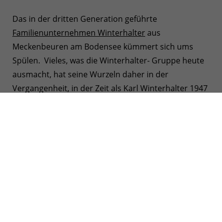
Das in der dritten Generation geführte
Familienunternehmen Winterhalter
aus
Meckenbeuren am Bodensee kümmert sich ums
Spülen. Vieles, was die Winterhalter- Gruppe heute
ausmacht, hat seine Wurzeln daher in der
Vergangenheit, in der Zeit als Karl Winterhalter 1947
mit seinem Erfindergeist das Unternehmen
gegründet und aufgebaut hat. Als Nachfolger prägte
sein Sohn Jürgen die technologische Entwicklung der
gewerblichen Spültechnik maßgeblich.
In der dritten Generation führt heute Ralph
Winterhalter das Unternehmen, das mit seinen über
2000 Mitarbeitern in 45 eigenen
Tochtergesellschaften weltweiter Marktführer in